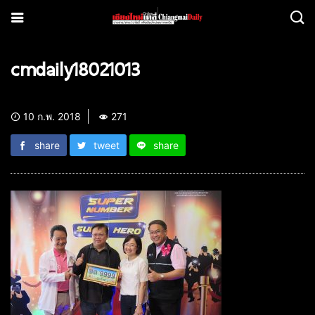
cmdaily18021013
10 ก.พ. 2018
271
share
tweet
share