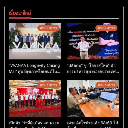
เรื่องมาใหม่
ตระเวนข่าว
ตระเวนข่าว
“VAANAA Longevity Chiang
“ปลัดตุ๋ม” ชู “โอกาสใหม่” นำ
Mai” ศูนย์สุขภาพไฮเอนต์ใหญ่
การบริหารสู่ทางออกประเทศ
สุดในอาเซียน
ไม่ใช่เล่นการเมือง
ตระเวนข่าว
ตระเวนข่าว
เปิดตัว “ว่าที่ผู้สมัคร สส.พรรค
เคาะส่งน้ำช่วงแล้ง 68/69 ใช้