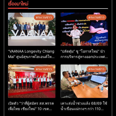
เรื่องมาใหม่
ตระเวนข่าว
ตระเวนข่าว
“VAANAA Longevity Chiang
“ปลัดตุ๋ม” ชู “โอกาสใหม่” นำ
Mai” ศูนย์สุขภาพไฮเอนต์ใหญ่
การบริหารสู่ทางออกประเทศ
สุดในอาเซียน
ไม่ใช่เล่นการเมือง
ตระเวนข่าว
ตระเวนข่าว
เปิดตัว “ว่าที่ผู้สมัคร สส.พรรค
เคาะส่งน้ำช่วงแล้ง 68/69 ใช้
เพื่อไทย เชียงใหม่” 10 เขต
น้ำเขื่อนแม่กวงฯ กว่า 110
ครบ ย้ำจะกลับมาทวงเก้าอี้คืน
ล้าน ลบ.ม. ให้เกษตรกว่า 1