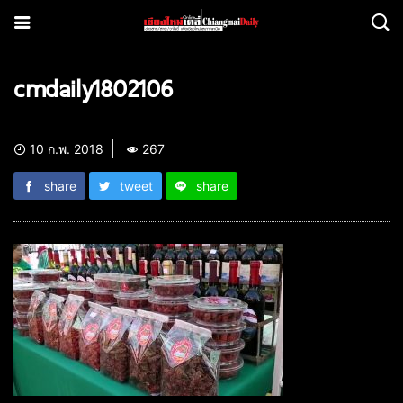
cmdaily1802106
10 ก.พ. 2018
267
share
tweet
share