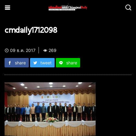
cmdaily1712098
09 ธ.ค. 2017
269
share
tweet
share