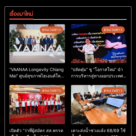
เรื่องมาใหม่
ตระเวนข่าว
ตระเวนข่าว
“VAANAA Longevity Chiang
“ปลัดตุ๋ม” ชู “โอกาสใหม่” นำ
Mai” ศูนย์สุขภาพไฮเอนต์ใหญ่
การบริหารสู่ทางออกประเทศ
สุดในอาเซียน
ไม่ใช่เล่นการเมือง
ตระเวนข่าว
ตระเวนข่าว
เปิดตัว “ว่าที่ผู้สมัคร สส.พรรค
เคาะส่งน้ำช่วงแล้ง 68/69 ใช้