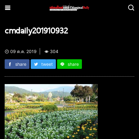
cmdaily201910932
09 ต.ค. 2019
304
share
tweet
share