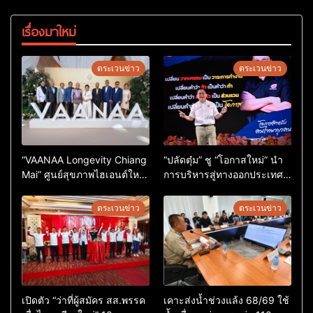
เรื่องมาใหม่
ตระเวนข่าว
ตระเวนข่าว
“VAANAA Longevity Chiang
“ปลัดตุ๋ม” ชู “โอกาสใหม่” นำ
Mai” ศูนย์สุขภาพไฮเอนต์ใหญ่
การบริหารสู่ทางออกประเทศ
สุดในอาเซียน
ไม่ใช่เล่นการเมือง
ตระเวนข่าว
ตระเวนข่าว
เปิดตัว “ว่าที่ผู้สมัคร สส.พรรค
เคาะส่งน้ำช่วงแล้ง 68/69 ใช้