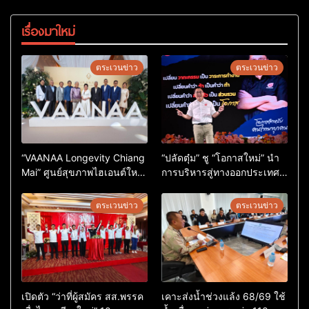
เรื่องมาใหม่
ตระเวนข่าว
ตระเวนข่าว
“VAANAA Longevity Chiang
“ปลัดตุ๋ม” ชู “โอกาสใหม่” นำ
Mai” ศูนย์สุขภาพไฮเอนต์ใหญ่
การบริหารสู่ทางออกประเทศ
สุดในอาเซียน
ไม่ใช่เล่นการเมือง
ตระเวนข่าว
ตระเวนข่าว
เปิดตัว “ว่าที่ผู้สมัคร สส.พรรค
เคาะส่งน้ำช่วงแล้ง 68/69 ใช้