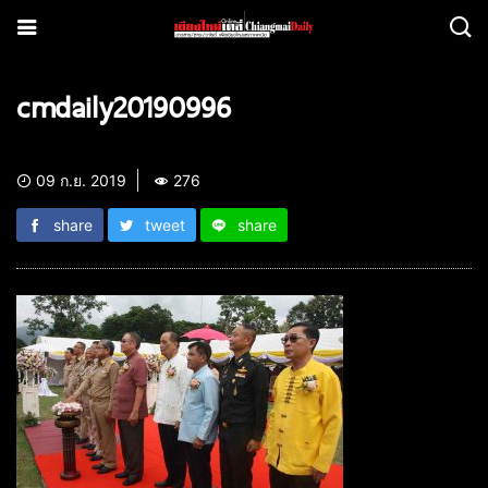
cmdaily20190996
09 ก.ย. 2019
276
share
tweet
share