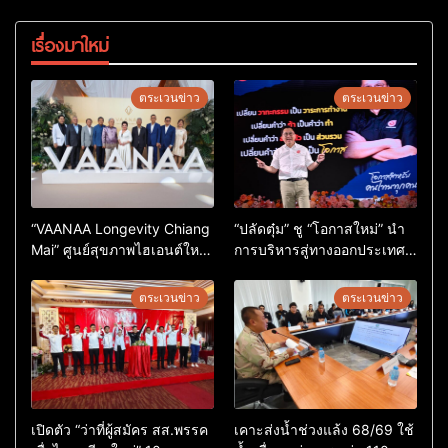
เรื่องมาใหม่
ตระเวนข่าว
ตระเวนข่าว
“VAANAA Longevity Chiang
“ปลัดตุ๋ม” ชู “โอกาสใหม่” นำ
Mai” ศูนย์สุขภาพไฮเอนต์ใหญ่
การบริหารสู่ทางออกประเทศ
สุดในอาเซียน
ไม่ใช่เล่นการเมือง
ตระเวนข่าว
ตระเวนข่าว
เปิดตัว “ว่าที่ผู้สมัคร สส.พรรค
เคาะส่งน้ำช่วงแล้ง 68/69 ใช้