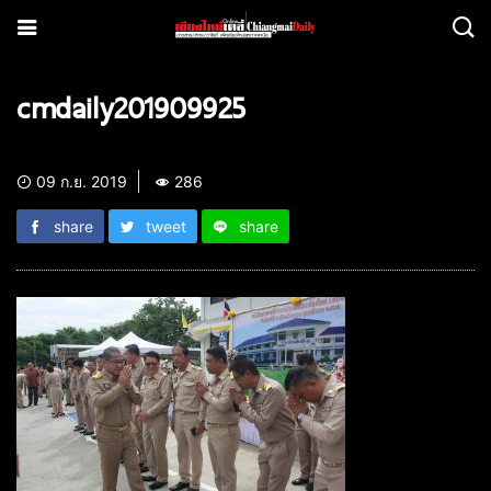
cmdaily201909925
09 ก.ย. 2019
286
share
tweet
share