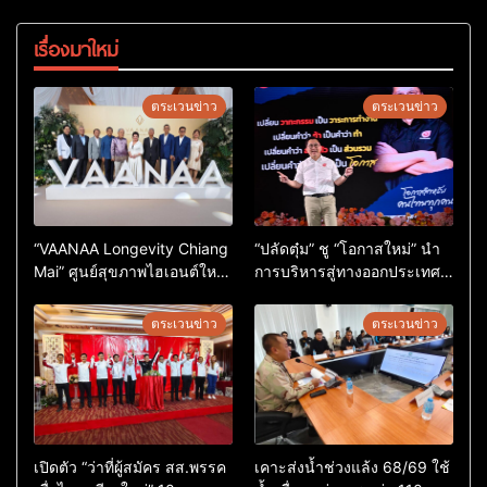
เรื่องมาใหม่
ตระเวนข่าว
ตระเวนข่าว
“VAANAA Longevity Chiang
“ปลัดตุ๋ม” ชู “โอกาสใหม่” นำ
Mai” ศูนย์สุขภาพไฮเอนต์ใหญ่
การบริหารสู่ทางออกประเทศ
สุดในอาเซียน
ไม่ใช่เล่นการเมือง
ตระเวนข่าว
ตระเวนข่าว
เปิดตัว “ว่าที่ผู้สมัคร สส.พรรค
เคาะส่งน้ำช่วงแล้ง 68/69 ใช้