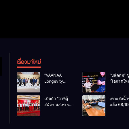
เรื่องมาใหม่
“VAANAA
“ปลัดตุ๋ม” ช
Longevity
“โอกาสใหม
Chiang Mai”
การบริหารส
ศูนย์สุขภาพไฮ
ทางออกปร
เปิดตัว “ว่าที่ผู้
เคาะส่งน้ำ
เอนต์ใหญ่สุดใน
ไม่ใช่เล่น
สมัคร สส.พรรค
แล้ง 68/69
อาเซียน
การเมือง
เพื่อไทย
น้ำเขื่อนแ
เชียงใหม่” 10
กว่า 110 ล
เขตครบ ย้ำจะ
ลบ.ม. ให้เ
กลับมาทวงเก้าอี้
กว่า 1 แสน