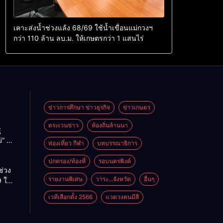
เคาะส่งน้ำช่วงแล้ง 68/69 ใช้น้ำเขื่อนแม่กวงฯ
กว่า 110 ล้าน ลบ.ม. ให้เกษตรกว่า 1 แสนไร่
ข่าวการศึกษา ข่าวธุรกิจ
ข่าวเกษตร
ตระเวนข่าว
ท้องถิ่นล้านนา
ู
่” นำ
ท่องเที่ยว กีฬา
บทบรรณาธิการ
ู่
ะเทศ
ปกครอง/ท้องที่
รอบนครพิงค์
ช่วง
รายงานพิเศษ
วาระ...จังหวัด
อื่นๆ
 ใช้
ม่กวงฯ
เวทีเลือกตั้ง 2566
แวดวงคนมีสี
้าน
กษตร
ไร่