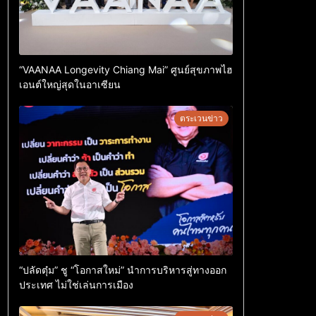
“VAANAA Longevity Chiang Mai” ศูนย์สุขภาพไฮ
เอนต์ใหญ่สุดในอาเซียน
ตระเวนข่าว
“ปลัดตุ๋ม” ชู “โอกาสใหม่” นำการบริหารสู่ทางออก
ประเทศ ไม่ใช่เล่นการเมือง