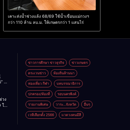
เคาะส่งน้ำช่วงแล้ง 68/69 ใช้น้ำเขื่อนแม่กวงฯ
กว่า 110 ล้าน ลบ.ม. ให้เกษตรกว่า 1 แสนไร่
ข่าวการศึกษา ข่าวธุรกิจ
ข่าวเกษตร
ตระเวนข่าว
ท้องถิ่นล้านนา
ู
่” นำ
ท่องเที่ยว กีฬา
บทบรรณาธิการ
ู่
ะเทศ
ปกครอง/ท้องที่
รอบนครพิงค์
ช่วง
รายงานพิเศษ
วาระ...จังหวัด
อื่นๆ
 ใช้
ม่กวงฯ
เวทีเลือกตั้ง 2566
แวดวงคนมีสี
้าน
กษตร
ไร่