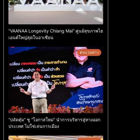
“VAANAA Longevity Chiang Mai” ศูนย์สุขภาพไฮ
เอนต์ใหญ่สุดในอาเซียน
ตระเวนข่าว
“ปลัดตุ๋ม” ชู “โอกาสใหม่” นำการบริหารสู่ทางออก
ประเทศ ไม่ใช่เล่นการเมือง