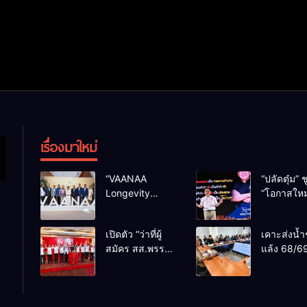
เรื่องมาใหม่
“VAANAA
“ปลัดตุ๋ม” ช
Longevity
“โอกาสใหม
Chiang Mai”
การบริหารส
ศูนย์สุขภาพไฮ
ทางออกปร
เปิดตัว “ว่าที่ผู้
เคาะส่งน้ำ
เอนต์ใหญ่สุดใน
ไม่ใช่เล่น
สมัคร สส.พรรค
แล้ง 68/69
อาเซียน
การเมือง
เพื่อไทย
น้ำเขื่อนแ
เชียงใหม่” 10
กว่า 110 ล
เขตครบ ย้ำจะ
ลบ.ม. ให้เ
กลับมาทวงเก้าอี้
กว่า 1 แสน