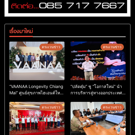
เรื่องมาใหม่
ตระเวนข่าว
ตระเวนข่าว
“VAANAA Longevity Chiang
“ปลัดตุ๋ม” ชู “โอกาสใหม่” นำ
Mai” ศูนย์สุขภาพไฮเอนต์ใหญ่
การบริหารสู่ทางออกประเทศ
สุดในอาเซียน
ไม่ใช่เล่นการเมือง
ตระเวนข่าว
ตระเวนข่าว