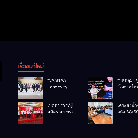
เรื่องมาใหม่
“VAANAA
“ปลัดตุ๋ม” ช
Longevity
“โอกาสใหม
Chiang Mai”
การบริหารส
ศูนย์สุขภาพไฮ
ทางออกปร
เปิดตัว “ว่าที่ผู้
เคาะส่งน้ำ
เอนต์ใหญ่สุดใน
ไม่ใช่เล่น
สมัคร สส.พรรค
แล้ง 68/69
อาเซียน
การเมือง
เพื่อไทย
น้ำเขื่อนแ
เชียงใหม่” 10
กว่า 110 ล
เขตครบ ย้ำจะ
ลบ.ม. ให้เ
กลับมาทวงเก้าอี้
กว่า 1 แสน