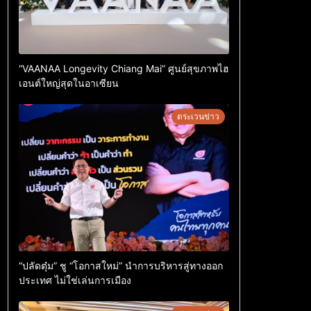
“VAANAA Longevity Chiang Mai” ศูนย์สุขภาพไฮ
เอนต์ใหญ่สุดในอาเซียน
ตระเวนข่าว
“ปลัดตุ๋ม” ชู “โอกาสใหม่” นำการบริหารสู่ทางออก
ประเทศ ไม่ใช่เล่นการเมือง