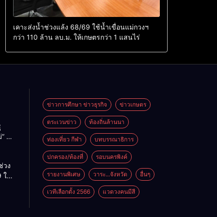
เคาะส่งน้ำช่วงแล้ง 68/69 ใช้น้ำเขื่อนแม่กวงฯ
กว่า 110 ล้าน ลบ.ม. ให้เกษตรกว่า 1 แสนไร่
ข่าวการศึกษา ข่าวธุรกิจ
ข่าวเกษตร
ตระเวนข่าว
ท้องถิ่นล้านนา
ู
่” นำ
ท่องเที่ยว กีฬา
บทบรรณาธิการ
ู่
ะเทศ
ปกครอง/ท้องที่
รอบนครพิงค์
ช่วง
รายงานพิเศษ
วาระ...จังหวัด
อื่นๆ
 ใช้
ม่กวงฯ
เวทีเลือกตั้ง 2566
แวดวงคนมีสี
้าน
กษตร
ไร่