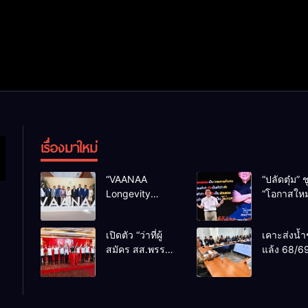
เรื่องมาใหม่
“VAANAA
“ปลัดตุ๋ม” ช
Longevity
“โอกาสใหม
Chiang Mai”
การบริหารส
ศูนย์สุขภาพไฮ
ทางออกปร
เปิดตัว “ว่าที่ผู้
เคาะส่งน้ำ
เอนต์ใหญ่สุดใน
ไม่ใช่เล่น
สมัคร สส.พรรค
แล้ง 68/69
อาเซียน
การเมือง
เพื่อไทย
น้ำเขื่อนแ
เชียงใหม่” 10
กว่า 110 ล
เขตครบ ย้ำจะ
ลบ.ม. ให้เ
กลับมาทวงเก้าอี้
กว่า 1 แสน