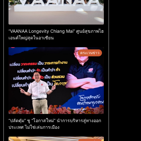
“VAANAA Longevity Chiang Mai” ศูนย์สุขภาพไฮ
เอนต์ใหญ่สุดในอาเซียน
ตระเวนข่าว
“ปลัดตุ๋ม” ชู “โอกาสใหม่” นำการบริหารสู่ทางออก
ประเทศ ไม่ใช่เล่นการเมือง