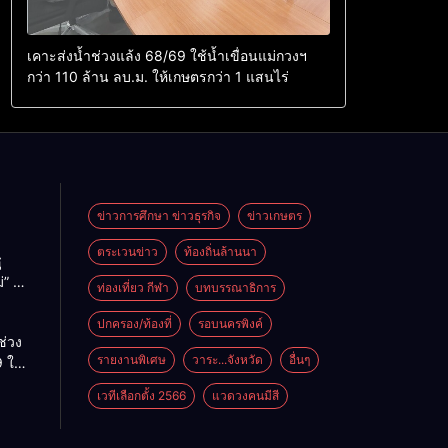
เคาะส่งน้ำช่วงแล้ง 68/69 ใช้น้ำเขื่อนแม่กวงฯ
กว่า 110 ล้าน ลบ.ม. ให้เกษตรกว่า 1 แสนไร่
ข่าวการศึกษา ข่าวธุรกิจ
ข่าวเกษตร
ตระเวนข่าว
ท้องถิ่นล้านนา
ู
่” นำ
ท่องเที่ยว กีฬา
บทบรรณาธิการ
ู่
ะเทศ
ปกครอง/ท้องที่
รอบนครพิงค์
ช่วง
รายงานพิเศษ
วาระ...จังหวัด
อื่นๆ
 ใช้
ม่กวงฯ
เวทีเลือกตั้ง 2566
แวดวงคนมีสี
้าน
กษตร
ไร่