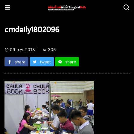
cmdaily1802096
09 ก.พ. 2018
305
share
tweet
share