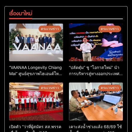
เรื่องมาใหม่
ตระเวนข่าว
ตระเวนข่าว
“VAANAA Longevity Chiang
“ปลัดตุ๋ม” ชู “โอกาสใหม่” นำ
Mai” ศูนย์สุขภาพไฮเอนต์ใหญ่
การบริหารสู่ทางออกประเทศ
สุดในอาเซียน
ไม่ใช่เล่นการเมือง
ตระเวนข่าว
ตระเวนข่าว
เปิดตัว “ว่าที่ผู้สมัคร สส.พรรค
เคาะส่งน้ำช่วงแล้ง 68/69 ใช้