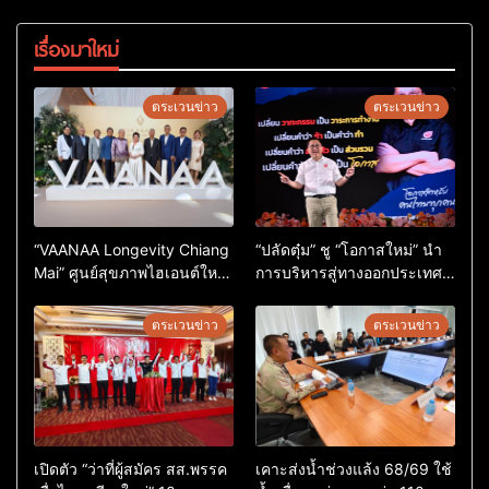
เรื่องมาใหม่
ตระเวนข่าว
ตระเวนข่าว
“VAANAA Longevity Chiang
“ปลัดตุ๋ม” ชู “โอกาสใหม่” นำ
Mai” ศูนย์สุขภาพไฮเอนต์ใหญ่
การบริหารสู่ทางออกประเทศ
สุดในอาเซียน
ไม่ใช่เล่นการเมือง
ตระเวนข่าว
ตระเวนข่าว
เปิดตัว “ว่าที่ผู้สมัคร สส.พรรค
เคาะส่งน้ำช่วงแล้ง 68/69 ใช้