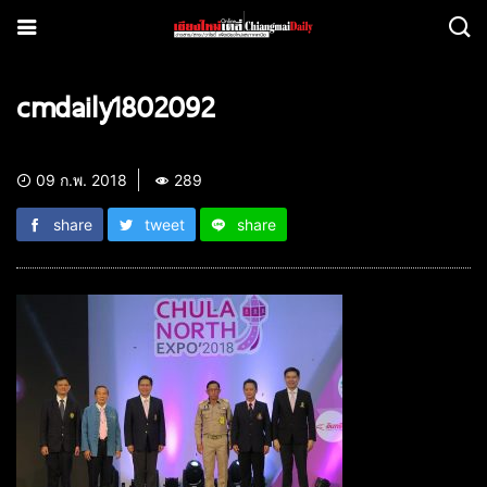
cmdaily1802092
09 ก.พ. 2018
289
share
tweet
share