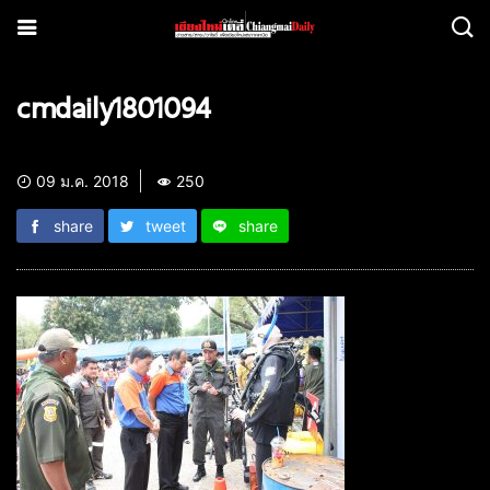
cmdaily1801094
09 ม.ค. 2018
250
share
tweet
share