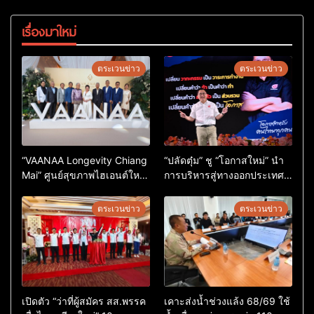
เรื่องมาใหม่
ตระเวนข่าว
ตระเวนข่าว
“VAANAA Longevity Chiang
“ปลัดตุ๋ม” ชู “โอกาสใหม่” นำ
Mai” ศูนย์สุขภาพไฮเอนต์ใหญ่
การบริหารสู่ทางออกประเทศ
สุดในอาเซียน
ไม่ใช่เล่นการเมือง
ตระเวนข่าว
ตระเวนข่าว
เปิดตัว “ว่าที่ผู้สมัคร สส.พรรค
เคาะส่งน้ำช่วงแล้ง 68/69 ใช้