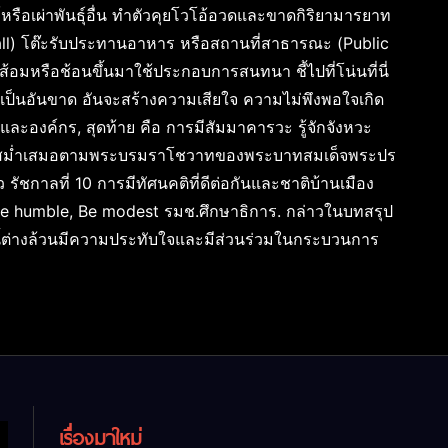
ุ์หรือเผ่าพันธุ์อื่น ทำตัวคุยโวโอ้อวดและขาดกิริยามารยาท
all) โต๊ะรับประทานอาหาร หรือสถานที่สาธารณะ (Public
ดส้อมหรือช้อนขึ้นมาใช้ประกอบการสนทนา ชี้ไปที่โน่นที่นี่
ลบเป็นอันขาด อันจะสร้างความเสียใจ ความไม่พึงพอใจเกิด
และองค์กร, สุดท้าย คือ การมีสัมมาคารวะ รู้จักจังหวะ
่างสม่ำเสมอตามพระบรมราโชวาทของพระบาทสมเด็จพระปร
รัชกาลที่ 10 การมีทัศนคติที่ดีต่อกันและชาติบ้านเมือง
Be humble, Be modest รมช.ศึกษาธิการ. กล่าวในบทสรุป
นนี้ต่างล้วนมีความประทับใจและมีส่วนร่วมในกระบวนการ
เรื่องมาใหม่