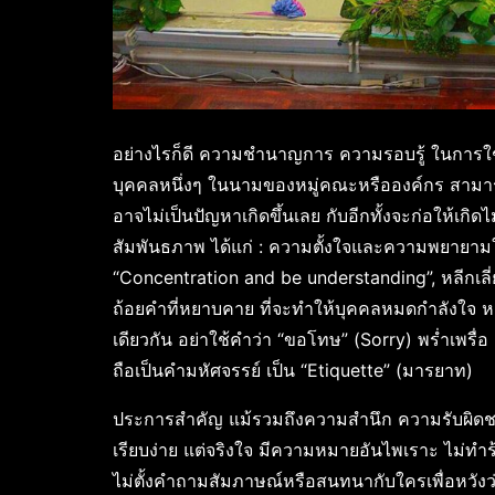
อย่างไรก็ดี ความชำนาญการ ความรอบรู้ ในการใช
บุคคลหนึ่งๆ ในนามของหมู่คณะหรือองค์กร สามา
อาจไม่เป็นปัญหาเกิดขึ้นเลย กับอีกทั้งจะก่อให้เกิ
สัมพันธภาพ ได้แก่ : ความตั้งใจและความพยายามใ
“Concentration and be understanding”, หลีกเลี่
ถ้อยคำที่หยาบคาย ที่จะทำให้บุคคลหมดกำลังใจ หดห
เดียวกัน อย่าใช้คำว่า “ขอโทษ” (Sorry) พร่ำเพรื
ถือเป็นคำมหัศจรรย์ เป็น “Etiquette” (มารยาท)
ประการสำคัญ แม้รวมถึงความสำนึก ความรับผิดช
เรียบง่าย แต่จริงใจ มีความหมายอันไพเราะ ไม่ทำร้
ไม่ตั้งคำถามสัมภาษณ์หรือสนทนากับใครเพื่อหวังว