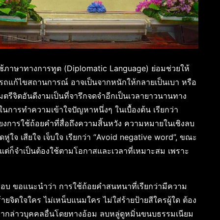
้ภาษาทางการทูต (Diplomatic Language) ย่อมช่วยให้
รถแก้ไขสถานการณ์ อาจเป็นจากหนักให้กลายเป็นเบา หรือ
ดไมตรีจิตอันดีงามเป็นที่จารึกจดจำอีกเป็นเวลายาวนานทาง
นการทำความเข้าใจปัญหาหนึ่งๆ ในเบื้องต้น เรียกว่า
ยงการใช้ถ้อยคำที่สื่อถึงความสิ้นหวัง ความหมายในเชิงลบ
ู่ใจ เสียใจ เจ็บใจ เรียกว่า “Avoid negative word”, ขณะ
่อ แต่ก็จำเป็นต้องใช้ตามโอกาสและเวลาที่เหมาะสม เพราะ
อบ ขอแนะนำว่า การใช้ถ้อยคำสนทนาที่เรียกว่ามีความ
ายจิตใจใคร ไม่เหน็บแนมใคร ไม่ใส่ร้ายป้ายสีใครผู้ใด ต้อง
่ากล่าวบุคคลอื่นโดยทางอ้อม ลบหลู่ดูหมิ่นขนบธรรมเนียม