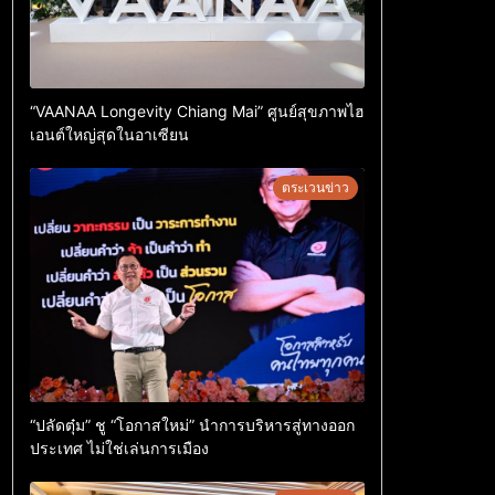
“VAANAA Longevity Chiang Mai” ศูนย์สุขภาพไฮ
เอนต์ใหญ่สุดในอาเซียน
ตระเวนข่าว
“ปลัดตุ๋ม” ชู “โอกาสใหม่” นำการบริหารสู่ทางออก
ประเทศ ไม่ใช่เล่นการเมือง