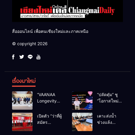
สื่อออนไลน์ เพื่อคนเชียงใหม่และภาคเหนือ
© copyright 2026
เรื่องมาใหม่
“VAANAA
“ปลัดตุ๋ม” ชู
Longevity
“โอกาสใหม่”
Chiang Mai”
นำการบริหาร
ศูนย์สุขภาพ
สู่ทางออก
เปิดตัว “ว่าที่ผู้
เคาะส่งน้ำ
ไฮเอนต์ใหญ่
ประเทศ ไม่ใช่
สมัคร
ช่วงแล้ง
สุดในอาเซียน
เล่นการเมือง
สส.พรรคเพื่อ
68/69 ใช้น้ำ
ไทย
เขื่อนแม่กวงฯ