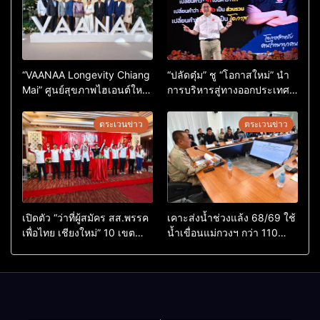
“VAANAA Longevity Chiang
“ปลัดตุ๋ม” ชู “โอกาสใหม่” นำ
Mai” ศูนย์สุขภาพไฮเอนต์ใหญ่
การบริหารสู่ทางออกประเทศ
สุดในอาเซียน
ไม่ใช่เล่นการเมือง
ตระเวนข่าว
ตระเวนข่าว
เปิดตัว “ว่าที่ผู้สมัคร สส.พรรค
เคาะส่งน้ำช่วงแล้ง 68/69 ใช้
เพื่อไทย เชียงใหม่” 10 เขต
น้ำเขื่อนแม่กวงฯ กว่า 110
ครบ ย้ำจะกลับมาทวงเก้าอี้คืน
ล้าน ลบ.ม. ให้เกษตรกว่า 1
แสนไร่