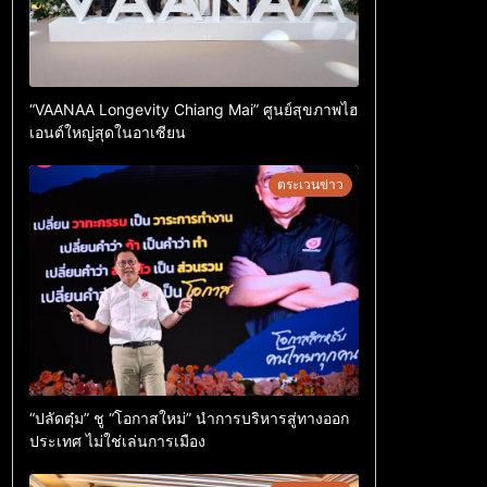
“VAANAA Longevity Chiang Mai” ศูนย์สุขภาพไฮ
เอนต์ใหญ่สุดในอาเซียน
ตระเวนข่าว
“ปลัดตุ๋ม” ชู “โอกาสใหม่” นำการบริหารสู่ทางออก
ประเทศ ไม่ใช่เล่นการเมือง