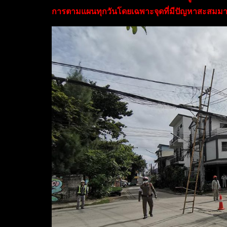
การตามแผนทุกวันโดยเฉพาะจุดที่มีปัญหาสะสมม