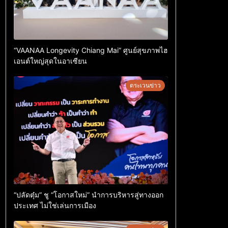
“VAANAA Longevity Chiang Mai” ศูนย์สุขภาพไฮ
เอนต์ใหญ่สุดในอาเซียน
ตระเวนข่าว
“ปลัดตุ๋ม” ชู “โอกาสใหม่” นำการบริหารสู่ทางออก
ประเทศ ไม่ใช่เล่นการเมือง