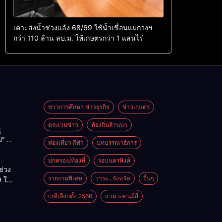
เคาะส่งน้ำช่วงแล้ง 68/69 ใช้น้ำเขื่อนแม่กวงฯ
กว่า 110 ล้าน ลบ.ม. ให้เกษตรกว่า 1 แสนไร่
ข่าวการศึกษา ข่าวธุรกิจ
ข่าวเกษตร
ตระเวนข่าว
ท้องถิ่นล้านนา
ู
่” นำ
ท่องเที่ยว กีฬา
บทบรรณาธิการ
ู่
ะเทศ
ปกครอง/ท้องที่
รอบนครพิงค์
ช่วง
รายงานพิเศษ
วาระ...จังหวัด
อื่นๆ
 ใช้
ม่กวงฯ
เวทีเลือกตั้ง 2566
แวดวงคนมีสี
้าน
กษตร
ไร่