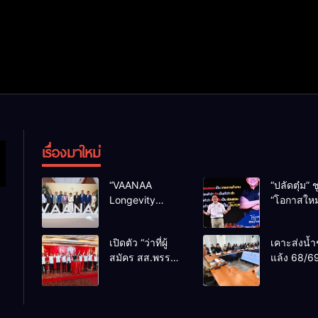
เรื่องมาใหม่
“VAANAA
“ปลัดตุ๋ม” ช
Longevity
“โอกาสใหม
Chiang Mai”
การบริหารส
ศูนย์สุขภาพไฮ
ทางออกปร
เปิดตัว “ว่าที่ผู้
เคาะส่งน้ำ
เอนต์ใหญ่สุดใน
ไม่ใช่เล่น
สมัคร สส.พรรค
แล้ง 68/69
อาเซียน
การเมือง
เพื่อไทย
น้ำเขื่อนแ
เชียงใหม่” 10
กว่า 110 ล
เขตครบ ย้ำจะ
ลบ.ม. ให้เ
กลับมาทวงเก้าอี้
กว่า 1 แสน