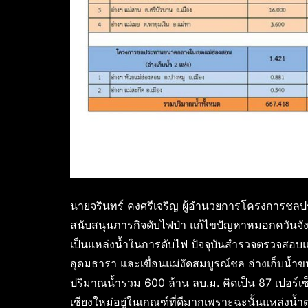
นายจรินทร์ คงศรีเจริญ ผู้อำนวยการโครงการชลป
สนับสนุนภารกิจดับไฟป่า แก้ไขปัญหาหมอกควันจังหว
เป็นแหล่งน้ำในการดับไฟ ปัจจุบันสำรวจตรวจสอบแห
อุดมธารา และเขื่อนแม่งัดสมบูรณ์ชล อ่างเก็บน้ำข
ปริมาณน้ำรวม 600 ล้าน ลบ.ม. คิดเป็น 87 เปอร์เซ็
เชียงใหม่อยู่ในเกณฑ์ที่ดีมากเพราะฉะนั้นแหล่งน้