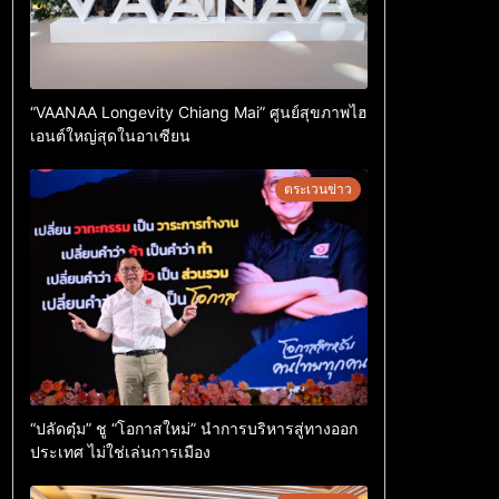
“VAANAA Longevity Chiang Mai” ศูนย์สุขภาพไฮ
เอนต์ใหญ่สุดในอาเซียน
ตระเวนข่าว
“ปลัดตุ๋ม” ชู “โอกาสใหม่” นำการบริหารสู่ทางออก
ประเทศ ไม่ใช่เล่นการเมือง