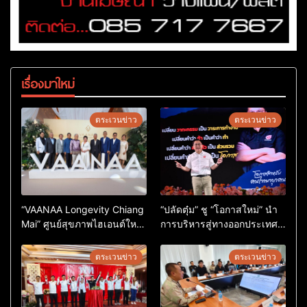
เรื่องมาใหม่
ตระเวนข่าว
ตระเวนข่าว
“VAANAA Longevity Chiang
“ปลัดตุ๋ม” ชู “โอกาสใหม่” นำ
Mai” ศูนย์สุขภาพไฮเอนต์ใหญ่
การบริหารสู่ทางออกประเทศ
สุดในอาเซียน
ไม่ใช่เล่นการเมือง
ตระเวนข่าว
ตระเวนข่าว