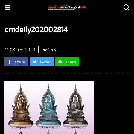
cmdaily202002814
08 ก.พ. 2020
253
share
tweet
share