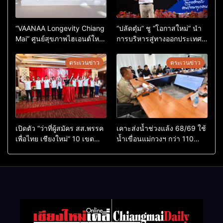
“VAANAA Longevity Chiang
“ปลัดตุ๋ม” ชู “โอกาสใหม่” นำ
Mai” ศูนย์สุขภาพไฮเอนต์ใหญ่
การบริหารสู่ทางออกประเทศ
สุดในอาเซียน
ไม่ใช่เล่นการเมือง
ตระเวนข่าว
ตระเวนข่าว
เปิดตัว “ว่าที่ผู้สมัคร สส.พรรค
เคาะส่งน้ำช่วงแล้ง 68/69 ใช้
เพื่อไทย เชียงใหม่” 10 เขต
น้ำเขื่อนแม่กวงฯ กว่า 110
ครบ ย้ำจะกลับมาทวงเก้าอี้คืน
ล้าน ลบ.ม. ให้เกษตรกว่า 1
แสนไร่