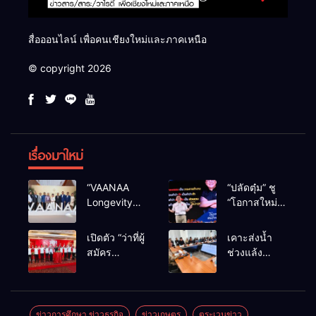
สื่อออนไลน์ เพื่อคนเชียงใหม่และภาคเหนือ
© copyright 2026
เรื่องมาใหม่
“VAANAA
“ปลัดตุ๋ม” ชู
Longevity
“โอกาสใหม่”
Chiang Mai”
นำการบริหาร
ศูนย์สุขภาพ
สู่ทางออก
เปิดตัว “ว่าที่ผู้
เคาะส่งน้ำ
ไฮเอนต์ใหญ่
ประเทศ ไม่ใช่
สมัคร
ช่วงแล้ง
สุดในอาเซียน
เล่นการเมือง
สส.พรรคเพื่อ
68/69 ใช้น้ำ
ไทย
เขื่อนแม่กวงฯ
เชียงใหม่” 10
กว่า 110 ล้าน
เขตครบ ย้ำจะ
ลบ.ม. ให้
ข่าวการศึกษา ข่าวธุรกิจ
ข่าวเกษตร
ตระเวนข่าว