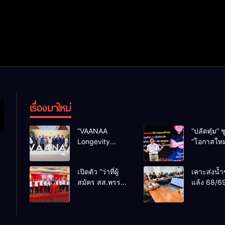
เรื่องมาใหม่
“VAANAA
“ปลัดตุ๋ม” ช
Longevity
“โอกาสใหม
Chiang Mai”
การบริหารส
ศูนย์สุขภาพไฮ
ทางออกปร
เปิดตัว “ว่าที่ผู้
เคาะส่งน้ำ
เอนต์ใหญ่สุดใน
ไม่ใช่เล่น
สมัคร สส.พรรค
แล้ง 68/69
อาเซียน
การเมือง
เพื่อไทย
น้ำเขื่อนแ
เชียงใหม่” 10
กว่า 110 ล
เขตครบ ย้ำจะ
ลบ.ม. ให้เ
กลับมาทวงเก้าอี้
กว่า 1 แสน