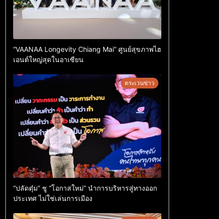
“VAANAA Longevity Chiang Mai” ศูนย์สุขภาพไฮ
เอนต์ใหญ่สุดในอาเซียน
ตระเวนข่าว
“ปลัดตุ๋ม” ชู “โอกาสใหม่” นำการบริหารสู่ทางออก
ประเทศ ไม่ใช่เล่นการเมือง