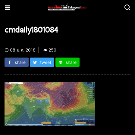
cmdaily1801084
08 ม.ค. 2018
250
share
tweet
share