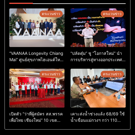
ตระเวนข่าว
ตระเวนข่าว
“VAANAA Longevity Chiang
“ปลัดตุ๋ม” ชู “โอกาสใหม่” นำ
Mai” ศูนย์สุขภาพไฮเอนต์ใหญ่
การบริหารสู่ทางออกประเทศ
สุดในอาเซียน
ไม่ใช่เล่นการเมือง
ตระเวนข่าว
ตระเวนข่าว
เปิดตัว “ว่าที่ผู้สมัคร สส.พรรค
เคาะส่งน้ำช่วงแล้ง 68/69 ใช้
เพื่อไทย เชียงใหม่” 10 เขต
น้ำเขื่อนแม่กวงฯ กว่า 110
ครบ ย้ำจะกลับมาทวงเก้าอี้คืน
ล้าน ลบ.ม. ให้เกษตรกว่า 1
แสนไร่