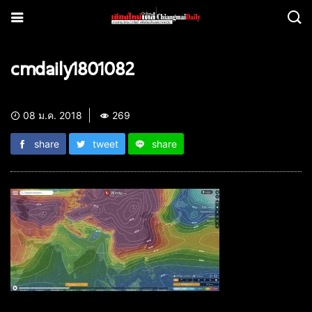
cmdaily1801082
08 ม.ค. 2018
269
share
tweet
share