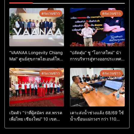
ตระเวนข่าว
ตระเวนข่าว
“VAANAA Longevity Chiang
“ปลัดตุ๋ม” ชู “โอกาสใหม่” นำ
Mai” ศูนย์สุขภาพไฮเอนต์ใหญ่
การบริหารสู่ทางออกประเทศ
สุดในอาเซียน
ไม่ใช่เล่นการเมือง
ตระเวนข่าว
ตระเวนข่าว
เปิดตัว “ว่าที่ผู้สมัคร สส.พรรค
เคาะส่งน้ำช่วงแล้ง 68/69 ใช้
เพื่อไทย เชียงใหม่” 10 เขต
น้ำเขื่อนแม่กวงฯ กว่า 110
ครบ ย้ำจะกลับมาทวงเก้าอี้คืน
ล้าน ลบ.ม. ให้เกษตรกว่า 1
แสนไร่