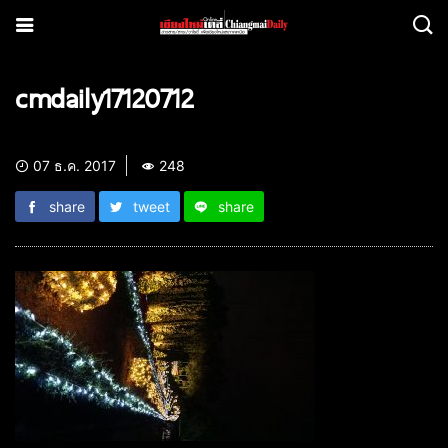
cmdaily17120712
07 ธ.ค. 2017
248
share
tweet
share