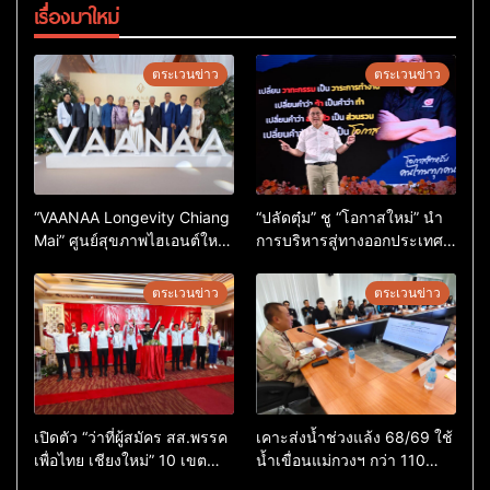
เรื่องมาใหม่
ตระเวนข่าว
ตระเวนข่าว
“VAANAA Longevity Chiang
“ปลัดตุ๋ม” ชู “โอกาสใหม่” นำ
Mai” ศูนย์สุขภาพไฮเอนต์ใหญ่
การบริหารสู่ทางออกประเทศ
สุดในอาเซียน
ไม่ใช่เล่นการเมือง
ตระเวนข่าว
ตระเวนข่าว
เปิดตัว “ว่าที่ผู้สมัคร สส.พรรค
เคาะส่งน้ำช่วงแล้ง 68/69 ใช้
เพื่อไทย เชียงใหม่” 10 เขต
น้ำเขื่อนแม่กวงฯ กว่า 110
ครบ ย้ำจะกลับมาทวงเก้าอี้คืน
ล้าน ลบ.ม. ให้เกษตรกว่า 1