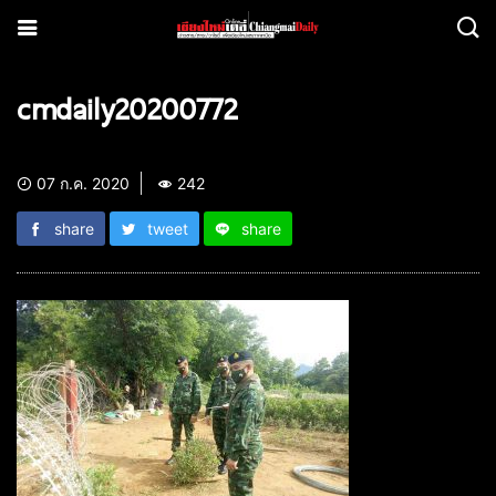
cmdaily20200772
07 ก.ค. 2020
242
share
tweet
share