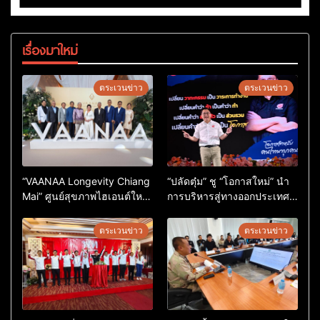
เรื่องมาใหม่
ตระเวนข่าว
ตระเวนข่าว
“VAANAA Longevity Chiang
“ปลัดตุ๋ม” ชู “โอกาสใหม่” นำ
Mai” ศูนย์สุขภาพไฮเอนต์ใหญ่
การบริหารสู่ทางออกประเทศ
สุดในอาเซียน
ไม่ใช่เล่นการเมือง
ตระเวนข่าว
ตระเวนข่าว