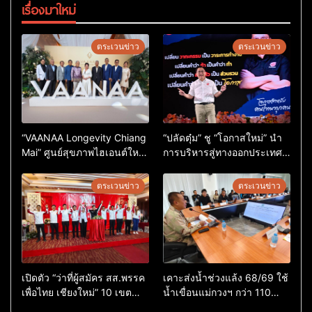
เรื่องมาใหม่
ตระเวนข่าว
ตระเวนข่าว
“VAANAA Longevity Chiang
“ปลัดตุ๋ม” ชู “โอกาสใหม่” นำ
Mai” ศูนย์สุขภาพไฮเอนต์ใหญ่
การบริหารสู่ทางออกประเทศ
สุดในอาเซียน
ไม่ใช่เล่นการเมือง
ตระเวนข่าว
ตระเวนข่าว
เปิดตัว “ว่าที่ผู้สมัคร สส.พรรค
เคาะส่งน้ำช่วงแล้ง 68/69 ใช้
เพื่อไทย เชียงใหม่” 10 เขต
น้ำเขื่อนแม่กวงฯ กว่า 110
ครบ ย้ำจะกลับมาทวงเก้าอี้คืน
ล้าน ลบ.ม. ให้เกษตรกว่า 1