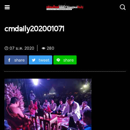
cmdaily202001071
07 ม.ค. 2020
280
share
tweet
share