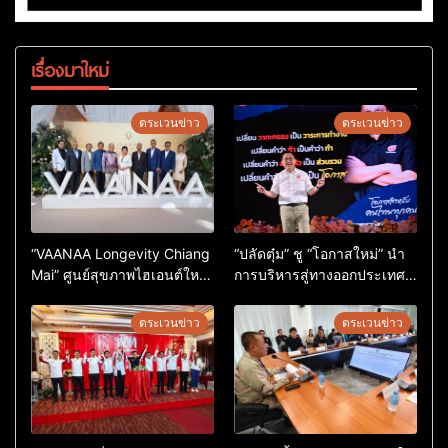
เรื่องมาใหม่
ตระเวนข่าว
ตระเวนข่าว
“VAANAA Longevity Chiang
“ปลัดตุ๋ม” ชู “โอกาสใหม่” นำ
Mai” ศูนย์สุขภาพไฮเอนต์ใหญ่
การบริหารสู่ทางออกประเทศ
สุดในอาเซียน
ไม่ใช่เล่นการเมือง
ตระเวนข่าว
ตระเวนข่าว