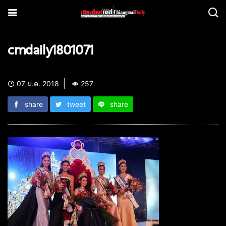
cmdaily1801071
07 ม.ค. 2018
257
share
tweet
share