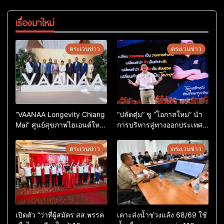
เรื่องมาใหม่
ตระเวนข่าว
ตระเวนข่าว
“VAANAA Longevity Chiang
“ปลัดตุ๋ม” ชู “โอกาสใหม่” นำ
Mai” ศูนย์สุขภาพไฮเอนต์ใหญ่
การบริหารสู่ทางออกประเทศ
สุดในอาเซียน
ไม่ใช่เล่นการเมือง
ตระเวนข่าว
ตระเวนข่าว
เปิดตัว “ว่าที่ผู้สมัคร สส.พรรค
เคาะส่งน้ำช่วงแล้ง 68/69 ใช้