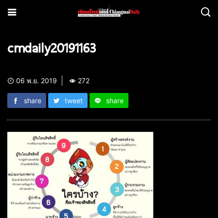
cmdaily20191163
06 พ.ย. 2019
272
share
tweet
share