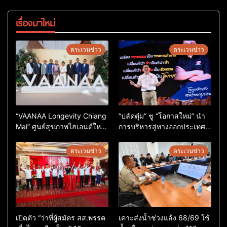
เรื่องมาใหม่
ตระเวนข่าว
ตระเวนข่าว
“VAANAA Longevity Chiang
“ปลัดตุ๋ม” ชู “โอกาสใหม่” นำ
Mai” ศูนย์สุขภาพไฮเอนต์ใหญ่
การบริหารสู่ทางออกประเทศ
สุดในอาเซียน
ไม่ใช่เล่นการเมือง
ตระเวนข่าว
ตระเวนข่าว
เปิดตัว “ว่าที่ผู้สมัคร สส.พรรค
เคาะส่งน้ำช่วงแล้ง 68/69 ใช้