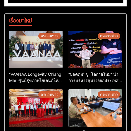
เรื่องมาใหม่
ตระเวนข่าว
ตระเวนข่าว
“VAANAA Longevity Chiang
“ปลัดตุ๋ม” ชู “โอกาสใหม่” นำ
Mai” ศูนย์สุขภาพไฮเอนต์ใหญ่
การบริหารสู่ทางออกประเทศ
สุดในอาเซียน
ไม่ใช่เล่นการเมือง
ตระเวนข่าว
ตระเวนข่าว