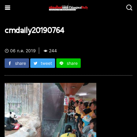
cmdaily20190764
06 ก.ค. 2019
244
share
tweet
share