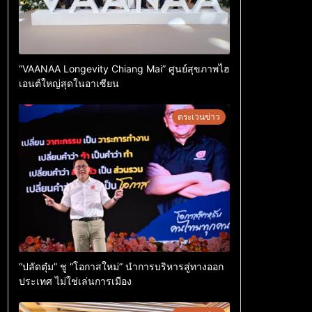
“VAANAA Longevity Chiang Mai” ศูนย์สุขภาพไฮ
เอนต์ใหญ่สุดในอาเซียน
ตระเวนข่าว
“ปลัดตุ๋ม” ชู “โอกาสใหม่” นำการบริหารสู่ทางออก
ประเทศ ไม่ใช่เล่นการเมือง