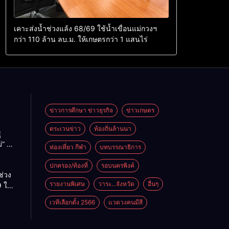
เคาะส่งน้ำช่วงแล้ง 68/69 ใช้น้ำเขื่อนแม่กวงฯ
กว่า 110 ล้าน ลบ.ม. ให้เกษตรกว่า 1 แสนไร่
ข่าวการศึกษา ข่าวธุรกิจ
ข่าวเกษตร
ตระเวนข่าว
ท้องถิ่นล้านนา
ู
่” นำ
ท่องเที่ยว กีฬา
บทบรรณาธิการ
ู่
ะเทศ
ปกครอง/ท้องที่
รอบนครพิงค์
ช่วง
รายงานพิเศษ
วาระ...จังหวัด
อื่นๆ
 ใช้
ม่กวงฯ
เวทีเลือกตั้ง 2566
แวดวงคนมีสี
้าน
กษตร
ไร่