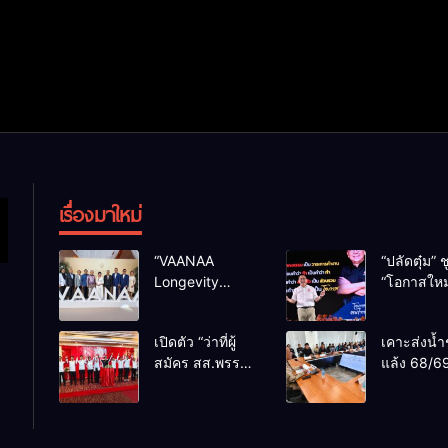
เรื่องมาใหม่
“VAANAA
“ปลัดตุ๋ม” ช
Longevity
“โอกาสใหม
Chiang Mai”
การบริหารส
ศูนย์สุขภาพไฮ
ทางออกปร
เปิดตัว “ว่าที่ผู้
เคาะส่งน้ำ
เอนต์ใหญ่สุดใน
ไม่ใช่เล่น
สมัคร สส.พรรค
แล้ง 68/69
อาเซียน
การเมือง
เพื่อไทย
น้ำเขื่อนแ
เชียงใหม่” 10
กว่า 110 ล
เขตครบ ย้ำจะ
ลบ.ม. ให้เ
กลับมาทวงเก้าอี้
กว่า 1 แสน