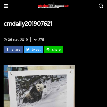
cmdaily201907621
06 ก.ค. 2019
275
share
tweet
share