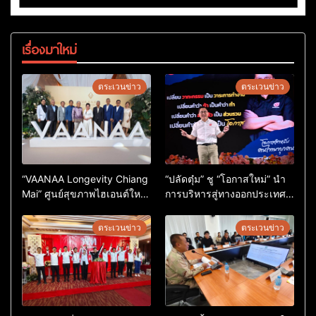
เรื่องมาใหม่
ตระเวนข่าว
ตระเวนข่าว
“VAANAA Longevity Chiang
“ปลัดตุ๋ม” ชู “โอกาสใหม่” นำ
Mai” ศูนย์สุขภาพไฮเอนต์ใหญ่
การบริหารสู่ทางออกประเทศ
สุดในอาเซียน
ไม่ใช่เล่นการเมือง
ตระเวนข่าว
ตระเวนข่าว