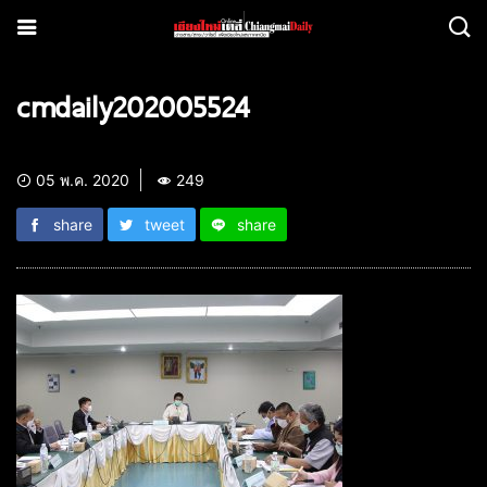
cmdaily202005524
05 พ.ค. 2020
249
share
tweet
share