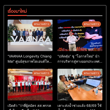
เรื่องมาใหม่
ตระเวนข่าว
ตระเวนข่าว
“VAANAA Longevity Chiang
“ปลัดตุ๋ม” ชู “โอกาสใหม่” นำ
Mai” ศูนย์สุขภาพไฮเอนต์ใหญ่
การบริหารสู่ทางออกประเทศ
สุดในอาเซียน
ไม่ใช่เล่นการเมือง
ตระเวนข่าว
ตระเวนข่าว
เปิดตัว “ว่าที่ผู้สมัคร สส.พรรค
เคาะส่งน้ำช่วงแล้ง 68/69 ใช้