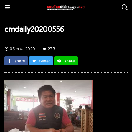
cmdaily20200556
05 พ.ค. 2020
273
share
tweet
share