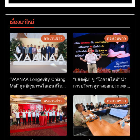
เรื่องมาใหม่
ตระเวนข่าว
ตระเวนข่าว
“VAANAA Longevity Chiang
“ปลัดตุ๋ม” ชู “โอกาสใหม่” นำ
Mai” ศูนย์สุขภาพไฮเอนต์ใหญ่
การบริหารสู่ทางออกประเทศ
สุดในอาเซียน
ไม่ใช่เล่นการเมือง
ตระเวนข่าว
ตระเวนข่าว