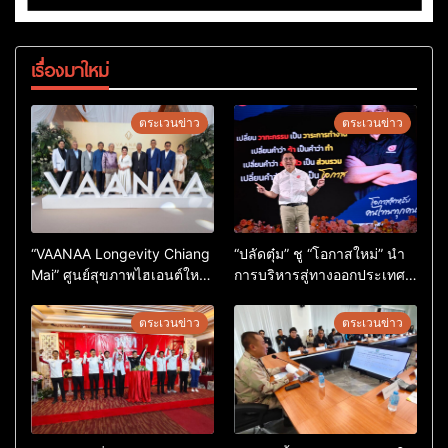
เรื่องมาใหม่
ตระเวนข่าว
ตระเวนข่าว
“VAANAA Longevity Chiang
“ปลัดตุ๋ม” ชู “โอกาสใหม่” นำ
Mai” ศูนย์สุขภาพไฮเอนต์ใหญ่
การบริหารสู่ทางออกประเทศ
สุดในอาเซียน
ไม่ใช่เล่นการเมือง
ตระเวนข่าว
ตระเวนข่าว