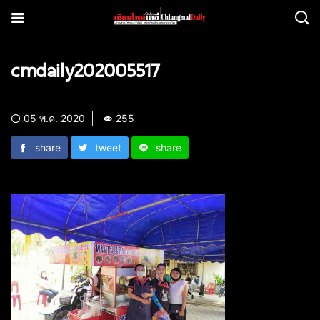
cmdaily202005517
05 พ.ค. 2020
255
share
tweet
share