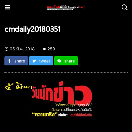
cmdaily20180351
05 มี.ค. 2018
289
share
tweet
share