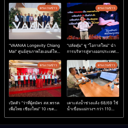
ตระเวนข่าว
ตระเวนข่าว
“VAANAA Longevity Chiang
“ปลัดตุ๋ม” ชู “โอกาสใหม่” นำ
Mai” ศูนย์สุขภาพไฮเอนต์ใหญ่
การบริหารสู่ทางออกประเทศ
สุดในอาเซียน
ไม่ใช่เล่นการเมือง
ตระเวนข่าว
ตระเวนข่าว
เปิดตัว “ว่าที่ผู้สมัคร สส.พรรค
เคาะส่งน้ำช่วงแล้ง 68/69 ใช้
เพื่อไทย เชียงใหม่” 10 เขต
น้ำเขื่อนแม่กวงฯ กว่า 110
ครบ ย้ำจะกลับมาทวงเก้าอี้คืน
ล้าน ลบ.ม. ให้เกษตรกว่า 1
แสนไร่