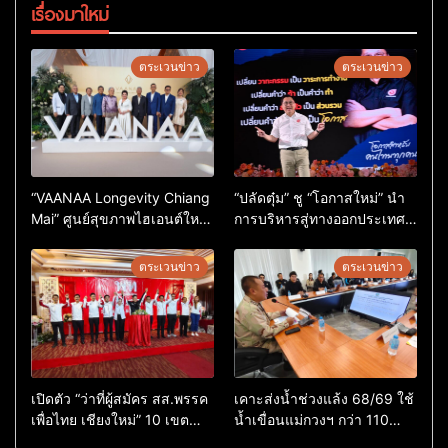
เรื่องมาใหม่
ตระเวนข่าว
ตระเวนข่าว
“VAANAA Longevity Chiang
“ปลัดตุ๋ม” ชู “โอกาสใหม่” นำ
Mai” ศูนย์สุขภาพไฮเอนต์ใหญ่
การบริหารสู่ทางออกประเทศ
สุดในอาเซียน
ไม่ใช่เล่นการเมือง
ตระเวนข่าว
ตระเวนข่าว
เปิดตัว “ว่าที่ผู้สมัคร สส.พรรค
เคาะส่งน้ำช่วงแล้ง 68/69 ใช้
เพื่อไทย เชียงใหม่” 10 เขต
น้ำเขื่อนแม่กวงฯ กว่า 110
ครบ ย้ำจะกลับมาทวงเก้าอี้คืน
ล้าน ลบ.ม. ให้เกษตรกว่า 1