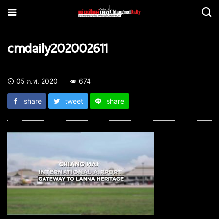
cmdaily202002611
05 ก.พ. 2020
674
share
tweet
share