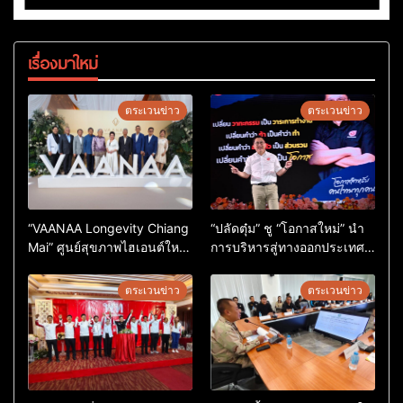
เรื่องมาใหม่
ตระเวนข่าว
ตระเวนข่าว
“VAANAA Longevity Chiang
“ปลัดตุ๋ม” ชู “โอกาสใหม่” นำ
Mai” ศูนย์สุขภาพไฮเอนต์ใหญ่
การบริหารสู่ทางออกประเทศ
สุดในอาเซียน
ไม่ใช่เล่นการเมือง
ตระเวนข่าว
ตระเวนข่าว