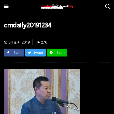
cmdaily20191234
04 ธ.ค. 2019
276
share
tweet
share