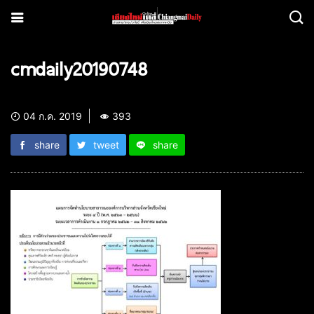
cmdaily20190748
04 ก.ค. 2019
393
share
tweet
share