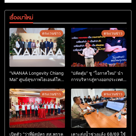
เรื่องมาใหม่
ตระเวนข่าว
ตระเวนข่าว
“VAANAA Longevity Chiang
“ปลัดตุ๋ม” ชู “โอกาสใหม่” นำ
Mai” ศูนย์สุขภาพไฮเอนต์ใหญ่
การบริหารสู่ทางออกประเทศ
สุดในอาเซียน
ไม่ใช่เล่นการเมือง
ตระเวนข่าว
ตระเวนข่าว
เปิดตัว “ว่าที่ผู้สมัคร สส.พรรค
เคาะส่งน้ำช่วงแล้ง 68/69 ใช้