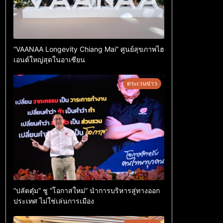
“VAANAA Longevity Chiang Mai” ศูนย์สุขภาพไฮ
เอนต์ใหญ่สุดในอาเซียน
ตระเวนข่าว
“ปลัดตุ๋ม” ชู “โอกาสใหม่” นำการบริหารสู่ทางออก
ประเทศ ไม่ใช่เล่นการเมือง