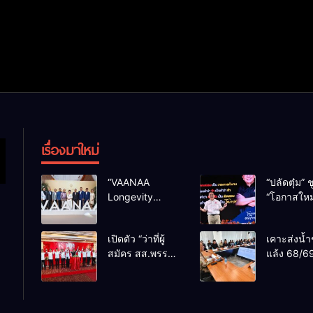
เรื่องมาใหม่
“VAANAA
“ปลัดตุ๋ม” ช
Longevity
“โอกาสใหม
Chiang Mai”
การบริหารส
ศูนย์สุขภาพไฮ
ทางออกปร
เปิดตัว “ว่าที่ผู้
เคาะส่งน้ำ
เอนต์ใหญ่สุดใน
ไม่ใช่เล่น
สมัคร สส.พรรค
แล้ง 68/69
อาเซียน
การเมือง
เพื่อไทย
น้ำเขื่อนแ
เชียงใหม่” 10
กว่า 110 ล
เขตครบ ย้ำจะ
ลบ.ม. ให้เ
กลับมาทวงเก้าอี้
กว่า 1 แสน