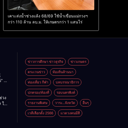
เคาะส่งน้ำช่วงแล้ง 68/69 ใช้น้ำเขื่อนแม่กวงฯ
กว่า 110 ล้าน ลบ.ม. ให้เกษตรกว่า 1 แสนไร่
ข่าวการศึกษา ข่าวธุรกิจ
ข่าวเกษตร
ตระเวนข่าว
ท้องถิ่นล้านนา
ู
่” นำ
ท่องเที่ยว กีฬา
บทบรรณาธิการ
ู่
ะเทศ
ปกครอง/ท้องที่
รอบนครพิงค์
ช่วง
รายงานพิเศษ
วาระ...จังหวัด
อื่นๆ
 ใช้
ม่กวงฯ
เวทีเลือกตั้ง 2566
แวดวงคนมีสี
้าน
กษตร
ไร่