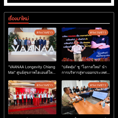
เรื่องมาใหม่
ตระเวนข่าว
ตระเวนข่าว
“VAANAA Longevity Chiang
“ปลัดตุ๋ม” ชู “โอกาสใหม่” นำ
Mai” ศูนย์สุขภาพไฮเอนต์ใหญ่
การบริหารสู่ทางออกประเทศ
สุดในอาเซียน
ไม่ใช่เล่นการเมือง
ตระเวนข่าว
ตระเวนข่าว