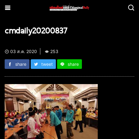
cmdaily20200837
03 ส.ค. 2020
253
share
tweet
share