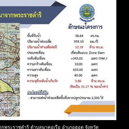
มาจากพระราชดำริ ตำบลนาคอเรือ อำเภอฮอด จังหวัด