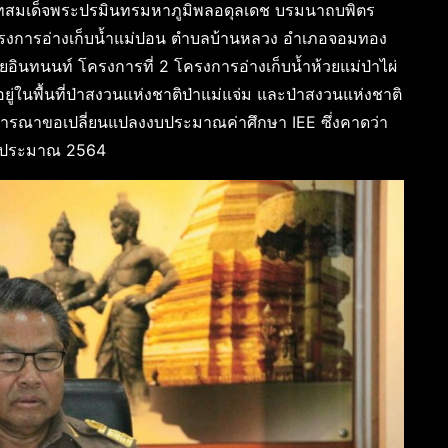
ทสมเด็จพระปรมินทรมหาภูมิพลอดุลเดช บรมนาถบพิตร
รงการอ่างเก็บน้ำแม่ปอน ตำบลบ้านหลวง อำเภอจอมทอง
ดอยอินทนนท์ โครงการที่ 2 โครงการอ่างเก็บน้ำห้วยแม่ป่าไผ่
ยู่ในพื้นที่ป่าสงวนแห่งชาติป่าแม่แจ่ม และป่าสงวนแห่งชาติ
ารพิจารณาขอเปลี่ยนแปลงงบประมาณค่าศึกษา IEE ซึ่งคาดว่า
งบประมาณ 2564