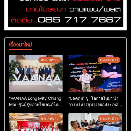
เรื่องมาใหม่
ตระเวนข่าว
ตระเวนข่าว
“VAANAA Longevity Chiang
“ปลัดตุ๋ม” ชู “โอกาสใหม่” นำ
Mai” ศูนย์สุขภาพไฮเอนต์ใหญ่
การบริหารสู่ทางออกประเทศ
สุดในอาเซียน
ไม่ใช่เล่นการเมือง
ตระเวนข่าว
ตระเวนข่าว