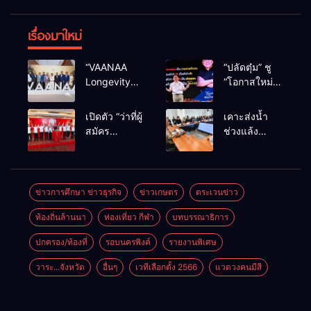
เรื่องมาใหม่
“VAANAA
“ปลัดตุ๋ม” ชู
Longevity
“โอกาสใหม่”
Chiang Mai”
นำการบริหาร
ศูนย์สุขภาพ
สู่ทางออก
เปิดตัว “ว่าที่ผู้
เคาะส่งน้ำ
ไฮเอนต์ใหญ่
ประเทศ ไม่ใช่
สมัคร
ช่วงแล้ง
สุดในอาเซียน
เล่นการเมือง
สส.พรรคเพื่อ
68/69 ใช้น้ำ
ไทย
เขื่อนแม่กวงฯ
เชียงใหม่” 10
กว่า 110 ล้าน
เขตครบ ย้ำจะ
ลบ.ม. ให้
ข่าวการศึกษา ข่าวธุรกิจ
ข่าวเกษตร
ตระเวนข่าว
กลับมาทวง
เกษตรกว่า 1
ท้องถิ่นล้านนา
ท่องเที่ยว กีฬา
บทบรรณาธิการ
เก้าอี้คืน
แสนไร่
ปกครอง/ท้องที่
รอบนครพิงค์
รายงานพิเศษ
วาระ...จังหวัด
อื่นๆ
เวทีเลือกตั้ง 2566
แวดวงคนมีสี