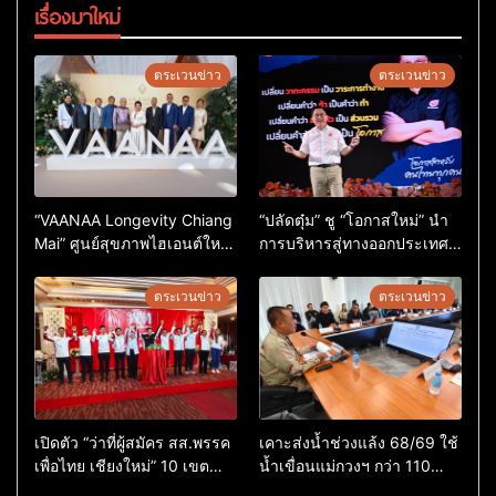
เรื่องมาใหม่
ตระเวนข่าว
ตระเวนข่าว
“VAANAA Longevity Chiang
“ปลัดตุ๋ม” ชู “โอกาสใหม่” นำ
Mai” ศูนย์สุขภาพไฮเอนต์ใหญ่
การบริหารสู่ทางออกประเทศ
สุดในอาเซียน
ไม่ใช่เล่นการเมือง
ตระเวนข่าว
ตระเวนข่าว
เปิดตัว “ว่าที่ผู้สมัคร สส.พรรค
เคาะส่งน้ำช่วงแล้ง 68/69 ใช้
เพื่อไทย เชียงใหม่” 10 เขต
น้ำเขื่อนแม่กวงฯ กว่า 110
ครบ ย้ำจะกลับมาทวงเก้าอี้คืน
ล้าน ลบ.ม. ให้เกษตรกว่า 1