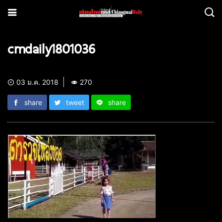
cmdaily1801036
03 ม.ค. 2018
270
share
tweet
share