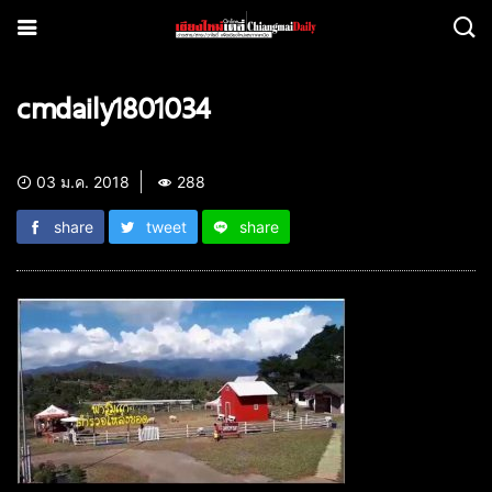
cmdaily1801034
03 ม.ค. 2018
288
share
tweet
share