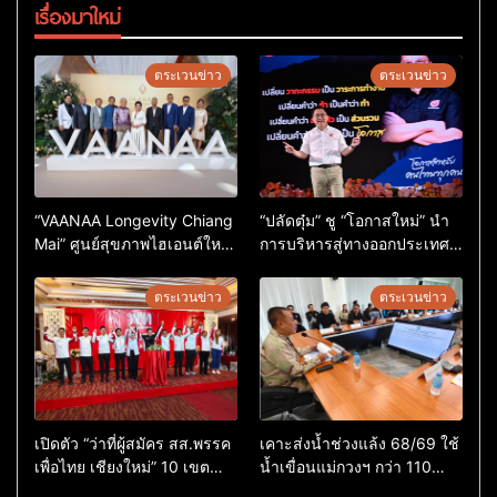
เรื่องมาใหม่
ตระเวนข่าว
ตระเวนข่าว
“VAANAA Longevity Chiang
“ปลัดตุ๋ม” ชู “โอกาสใหม่” นำ
Mai” ศูนย์สุขภาพไฮเอนต์ใหญ่
การบริหารสู่ทางออกประเทศ
สุดในอาเซียน
ไม่ใช่เล่นการเมือง
ตระเวนข่าว
ตระเวนข่าว
เปิดตัว “ว่าที่ผู้สมัคร สส.พรรค
เคาะส่งน้ำช่วงแล้ง 68/69 ใช้
เพื่อไทย เชียงใหม่” 10 เขต
น้ำเขื่อนแม่กวงฯ กว่า 110
ครบ ย้ำจะกลับมาทวงเก้าอี้คืน
ล้าน ลบ.ม. ให้เกษตรกว่า 1