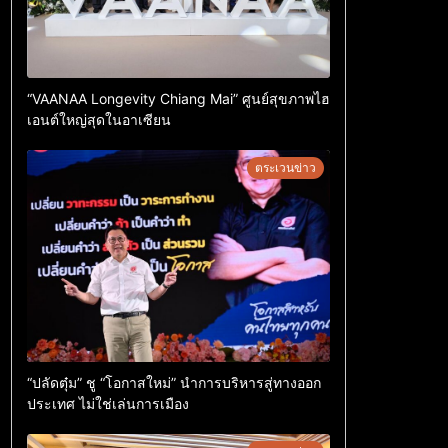
“VAANAA Longevity Chiang Mai” ศูนย์สุขภาพไฮ
เอนต์ใหญ่สุดในอาเซียน
ตระเวนข่าว
“ปลัดตุ๋ม” ชู “โอกาสใหม่” นำการบริหารสู่ทางออก
ประเทศ ไม่ใช่เล่นการเมือง