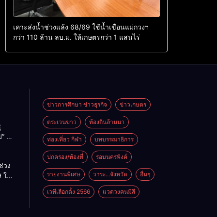
เคาะส่งน้ำช่วงแล้ง 68/69 ใช้น้ำเขื่อนแม่กวงฯ
กว่า 110 ล้าน ลบ.ม. ให้เกษตรกว่า 1 แสนไร่
ข่าวการศึกษา ข่าวธุรกิจ
ข่าวเกษตร
ตระเวนข่าว
ท้องถิ่นล้านนา
ู
่” นำ
ท่องเที่ยว กีฬา
บทบรรณาธิการ
ู่
ะเทศ
ปกครอง/ท้องที่
รอบนครพิงค์
ช่วง
รายงานพิเศษ
วาระ...จังหวัด
อื่นๆ
 ใช้
ม่กวงฯ
เวทีเลือกตั้ง 2566
แวดวงคนมีสี
้าน
กษตร
ไร่