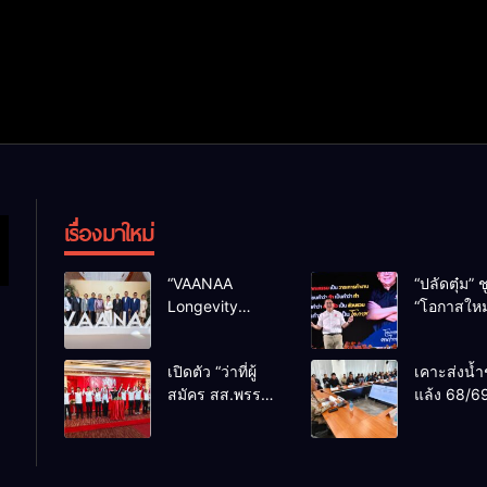
เรื่องมาใหม่
“VAANAA
“ปลัดตุ๋ม” ช
Longevity
“โอกาสใหม
Chiang Mai”
การบริหารส
ศูนย์สุขภาพไฮ
ทางออกปร
เปิดตัว “ว่าที่ผู้
เคาะส่งน้ำ
เอนต์ใหญ่สุดใน
ไม่ใช่เล่น
สมัคร สส.พรรค
แล้ง 68/69
อาเซียน
การเมือง
เพื่อไทย
น้ำเขื่อนแ
เชียงใหม่” 10
กว่า 110 ล
เขตครบ ย้ำจะ
ลบ.ม. ให้เ
กลับมาทวงเก้าอี้
กว่า 1 แสน